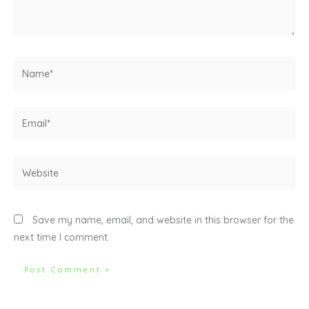
Name*
Email*
Website
Save my name, email, and website in this browser for the
next time I comment.