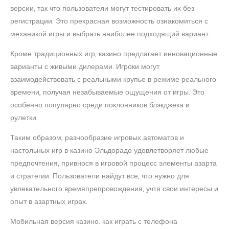
версии, так что пользователи могут тестировать их без
регистрации. Это прекрасная возможность ознакомиться с
механикой игры и выбрать наиболее подходящий вариант.
Кроме традиционных игр, казино предлагает инновационные
варианты с живыми дилерами. Игроки могут
взаимодействовать с реальными крупье в режиме реального
времени, получая незабываемые ощущения от игры. Это
особенно популярно среди поклонников блэкджека и
рулетки.
Таким образом, разнообразие игровых автоматов и
настольных игр в казино Эльдорадо удовлетворяет любые
предпочтения, привнося в игровой процесс элементы азарта
и стратегии. Пользователи найдут все, что нужно для
увлекательного времяпрепровождения, учтя свои интересы и
опыт в азартных играх.
Мобильная версия казино: как играть с телефона