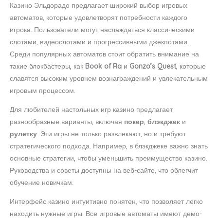
Казино Эльдорадо предлагает широкий выбор игровых
автоматов, которые удовлетворят потребности каждого
игрока. Пользователи могут наслаждаться классическими
слотами, видеослотами и прогрессивными джекпотами.
Среди популярных автоматов стоит обратить внимание на
такие блокбастеры, как
Book of Ra
и
Gonzo’s Quest
, которые
славятся высоким уровнем вознаграждений и увлекательным
игровым процессом.
Для любителей настольных игр казино предлагает
разнообразные варианты, включая
покер
,
блэкджек
и
рулетку
. Эти игры не только развлекают, но и требуют
стратегического подхода. Например, в блэкджеке важно знать
основные стратегии, чтобы уменьшить преимущество казино.
Руководства и советы доступны на веб-сайте, что облегчит
обучение новичкам.
Интерфейс казино интуитивно понятен, что позволяет легко
находить нужные игры. Все игровые автоматы имеют демо-