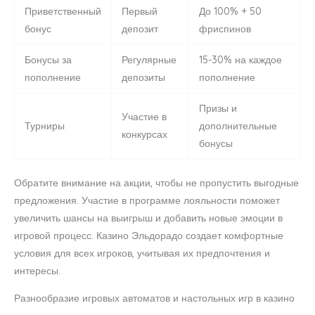
Приветственный
Первый
До 100% + 50
бонус
депозит
фриспинов
Бонусы за
Регулярные
15-30% на каждое
пополнение
депозиты
пополнение
Призы и
Участие в
Турниры
дополнительные
конкурсах
бонусы
Обратите внимание на акции, чтобы не пропустить выгодные
предложения. Участие в программе лояльности поможет
увеличить шансы на выигрыш и добавить новые эмоции в
игровой процесс. Казино Эльдорадо создает комфортные
условия для всех игроков, учитывая их предпочтения и
интересы.
Разнообразие игровых автоматов и настольных игр в казино