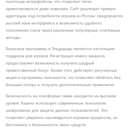
понятным интерфейсом, что позволяет легко
ориентироваться даже новичкам. Сайт реализует прямую
адаптацию под потребности игроков из России: предлагается
русский язык интерфейса и возможность удобного
пополнения счета через различные популярные платёжные
методы.
Бонусные программы в Эльдорадо являются настоящим
подарком для игроков. Регистрация нового аккаунта
предоставляет возможность получить щедрый
приветственный бонус. Кроме того, действуют регулярные
акции и программы лояльности, что позволяет обойтись без
больших потерь и получать дополнительные привилегии.
Безопасность на платформе также находится на высоком
уровне. Казино использует современные технологии
шифрования для защиты данных пользователей. Это
позволяет уверенно наслаждаться игровым процессом, не
беспокоясь о безопасности своих средств.